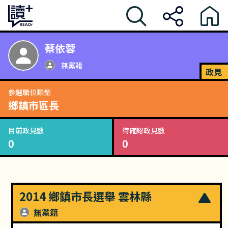
蔡依蓉
無黨籍
政見
參選職位類型
鄉鎮市區長
目前政見數
待確認政見數
0
0
2014 鄉鎮市長選舉 雲林縣
無黨籍