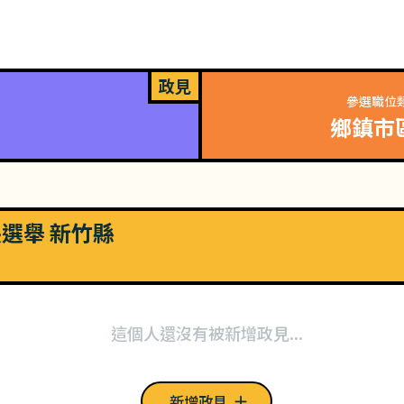
政見
參選職位
鄉鎮市
長選舉 新竹縣
這個人還沒有被新增政見...
新增政見