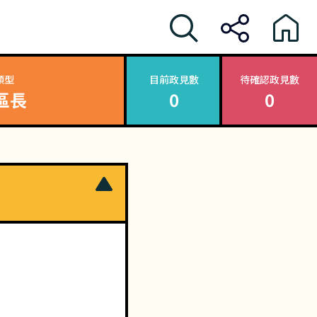
類型
目前政見數
待確認政見數
區長
0
0