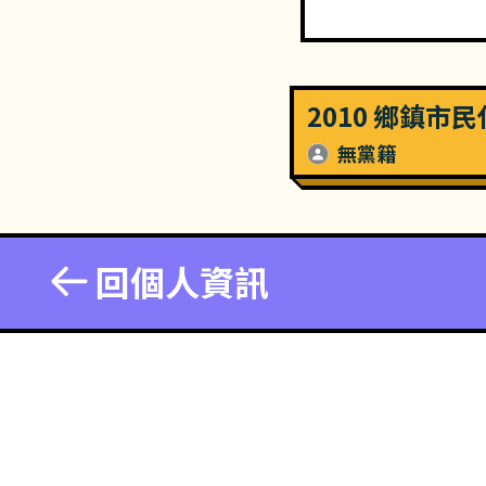
2010 鄉鎮市
無黨籍
回個人資訊