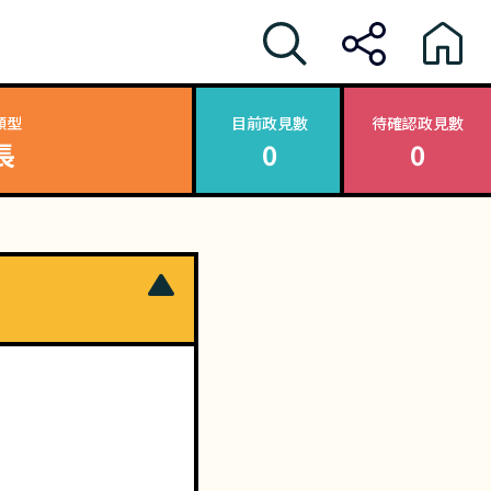
類型
目前政見數
待確認政見數
長
0
0