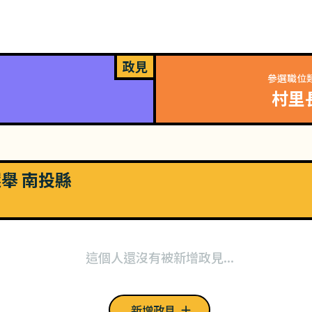
政見
參選職位
村里
選舉 南投縣
這個人還沒有被新增政見...
新增政見