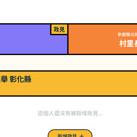
政見
參選職位
村里
選舉 彰化縣
這個人還沒有被新增政見...
新增政見