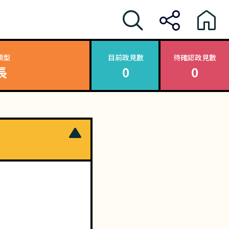
類型
目前政見數
待確認政見數
長
0
0