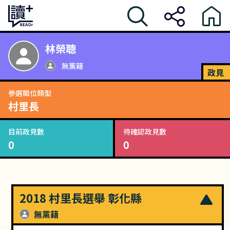
林榮聰
無黨籍
政見
參選職位類型
村里長
目前政見數
待確認政見數
0
0
2018 村里長選舉 彰化縣
無黨籍