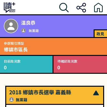
温良恭
無黨籍
政見
參選職位類型
鄉鎮市區長
目前政見數
待確認政見數
0
0
2018 鄉鎮市長選舉 嘉義縣
無黨籍