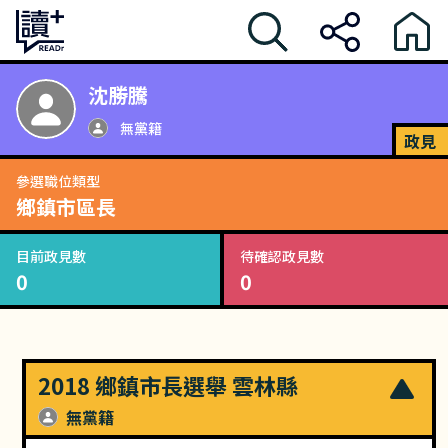
沈勝騰
無黨籍
政見
參選職位類型
鄉鎮市區長
目前政見數
待確認政見數
0
0
2018 鄉鎮市長選舉 雲林縣
無黨籍