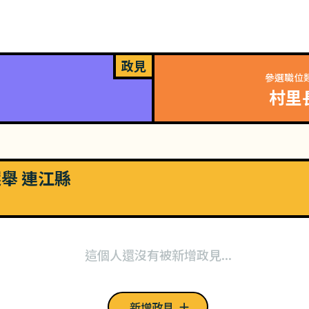
政見
參選職位
村里
選舉 連江縣
這個人還沒有被新增政見...
新增政見