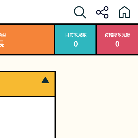
類型
目前政見數
待確認政見數
長
0
0