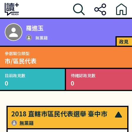
羅進玉
無黨籍
政見
參選職位類型
市/區民代表
目前政見數
待確認政見數
0
0
2018 直轄市區民代表選舉 臺中市
無黨籍