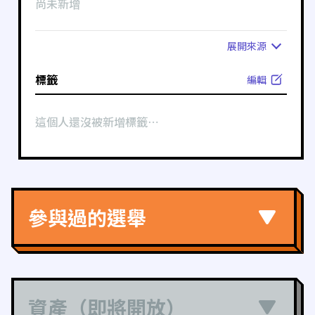
尚未新增
展開
來源
標籤
編輯
這個人還沒被新增標籤⋯
參與過的選舉
資產（即將開放）