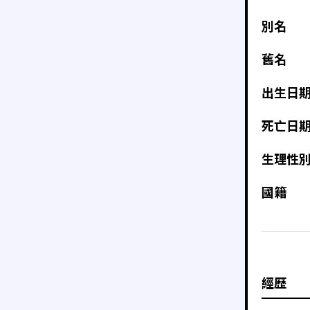
別名
舊名
出生日
死亡日
生理性
國籍
經歷