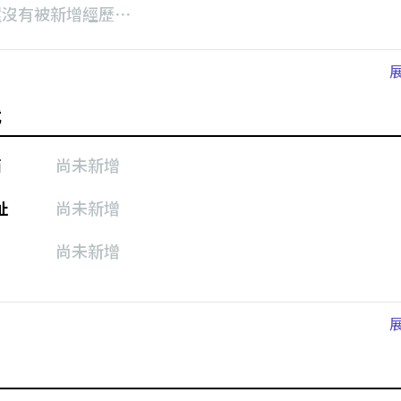
還沒有被新增經歷⋯
式
箱
尚未新增
址
尚未新增
尚未新增