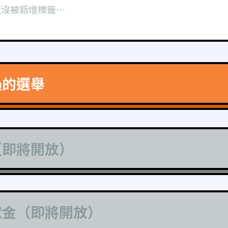
還沒被新增標籤⋯
過的選舉
（即將開放）
獻金（即將開放）