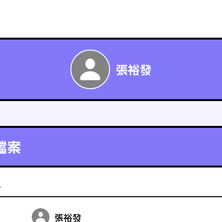
張裕發
檔案
料
張裕發