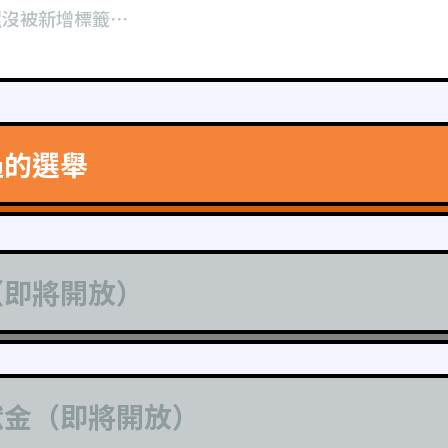
還沒被新增標籤⋯
過的選舉
（即將開放）
獻金（即將開放）