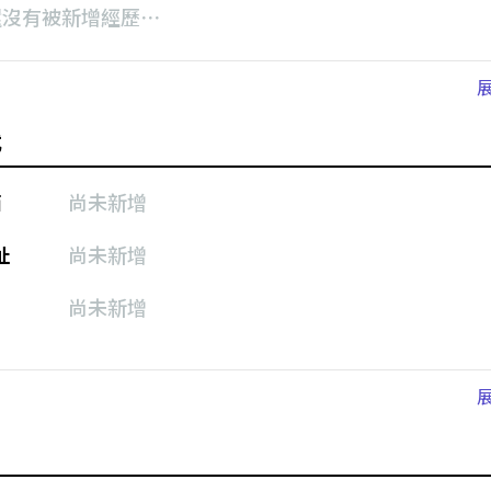
還沒有被新增經歷⋯
式
箱
尚未新增
址
尚未新增
尚未新增