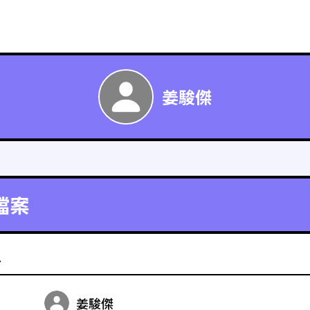
姜駿傑
檔案
料
姜駿傑