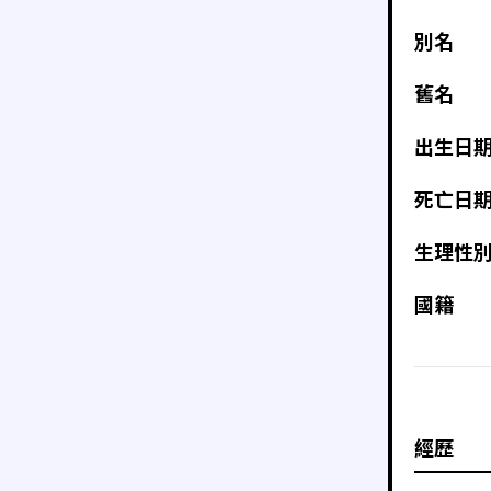
別名
舊名
出生日
死亡日
生理性
國籍
經歷