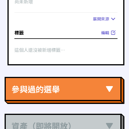
尚未新增
展開
來源
標籤
編輯
這個人還沒被新增標籤⋯
參與過的選舉
資產（即將開放）