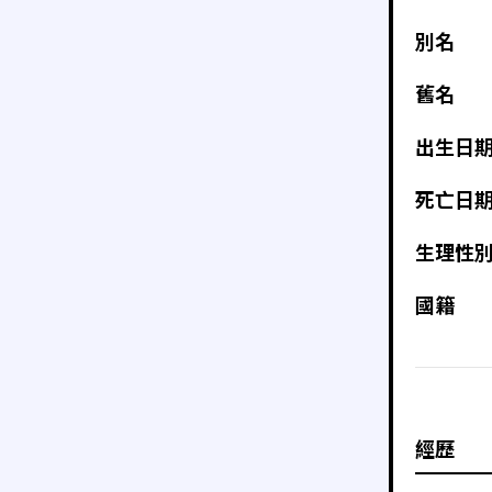
別名
舊名
出生日
死亡日
生理性
國籍
經歷