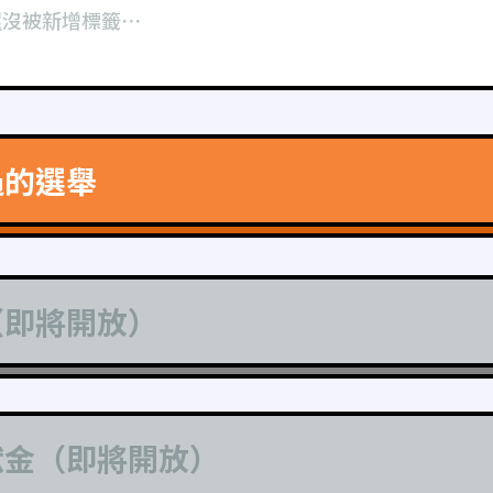
還沒被新增標籤⋯
過的選舉
（即將開放）
獻金（即將開放）