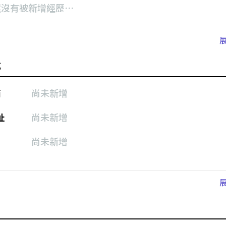
還沒有被新增經歷⋯
式
箱
尚未新增
址
尚未新增
尚未新增