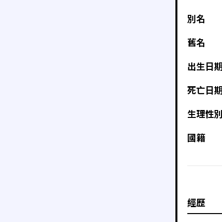
別名
舊名
出生日
死亡日
生理性
國籍
經歷