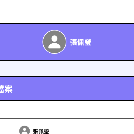
張佩瑩
檔案
料
張佩瑩