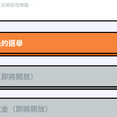
還沒被新增標籤⋯
過的選舉
（即將開放）
獻金（即將開放）