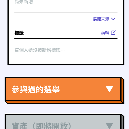
尚未新增
展開
來源
標籤
編輯
這個人還沒被新增標籤⋯
參與過的選舉
資產（即將開放）