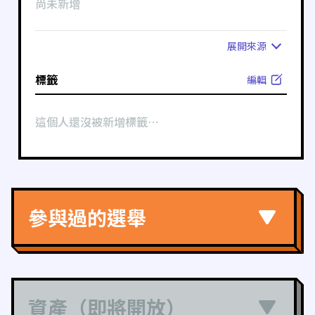
尚未新增
展開
來源
標籤
編輯
這個人還沒被新增標籤⋯
參與過的選舉
資產（即將開放）