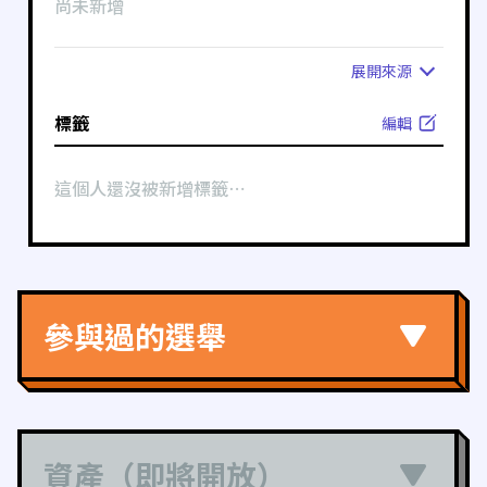
尚未新增
展開
來源
標籤
編輯
這個人還沒被新增標籤⋯
參與過的選舉
資產（即將開放）