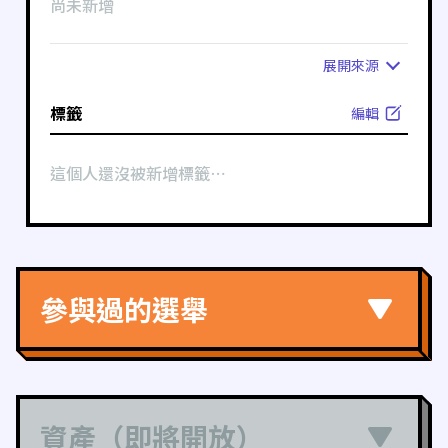
尚未新增
展開
來源
標籤
編輯
這個人還沒被新增標籤⋯
參與過的選舉
資產（即將開放）