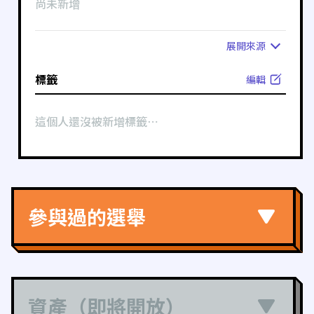
尚未新增
展開
來源
標籤
編輯
這個人還沒被新增標籤⋯
參與過的選舉
資產（即將開放）