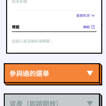
尚未新增
展開
來源
標籤
編輯
這個人還沒被新增標籤⋯
參與過的選舉
資產（即將開放）