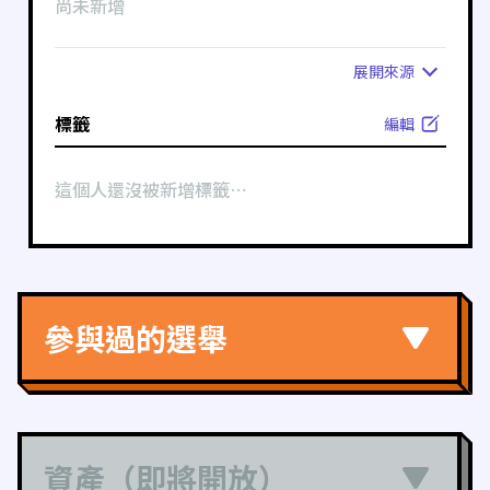
尚未新增
展開
來源
標籤
編輯
這個人還沒被新增標籤⋯
參與過的選舉
資產（即將開放）