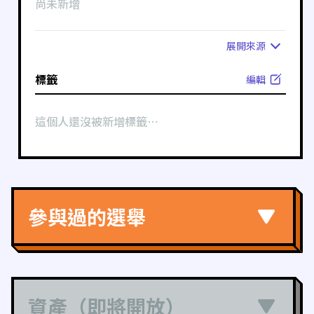
尚未新增
展開
來源
標籤
編輯
這個人還沒被新增標籤⋯
參與過的選舉
資產（即將開放）