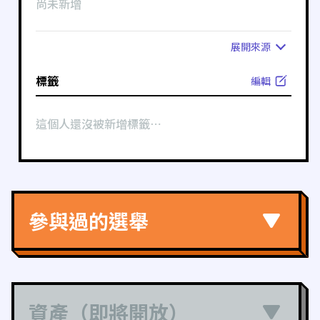
尚未新增
展開
來源
標籤
編輯
這個人還沒被新增標籤⋯
參與過的選舉
資產（即將開放）