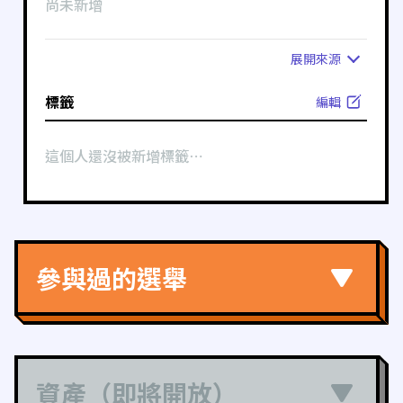
尚未新增
展開
來源
標籤
編輯
這個人還沒被新增標籤⋯
參與過的選舉
資產（即將開放）