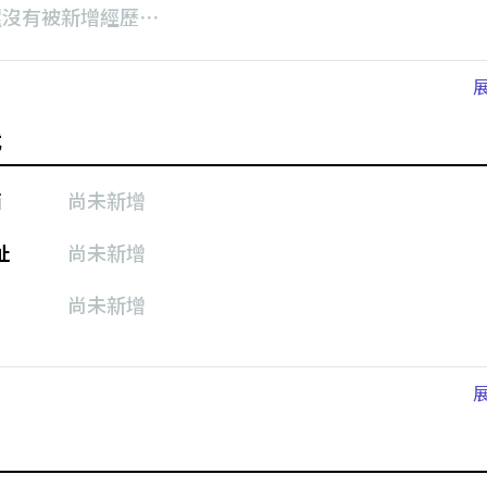
還沒有被新增經歷⋯
式
箱
尚未新增
址
尚未新增
尚未新增