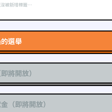
還沒被新增標籤⋯
過的選舉
（即將開放）
獻金（即將開放）