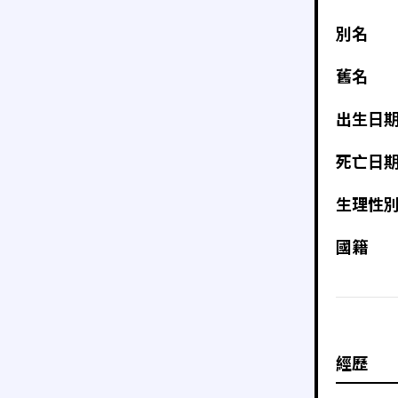
別名
舊名
出生日
死亡日
生理性
國籍
經歷