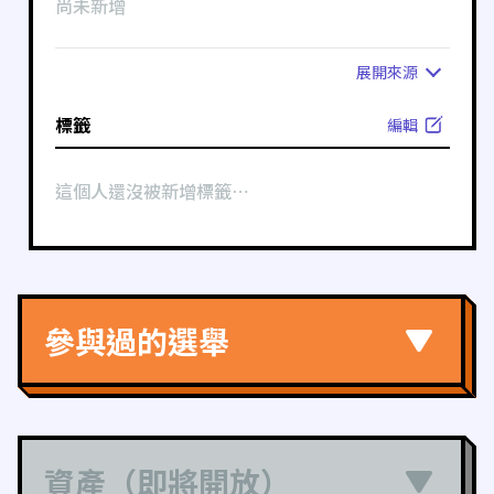
尚未新增
展開
來源
標籤
編輯
這個人還沒被新增標籤⋯
參與過的選舉
資產（即將開放）