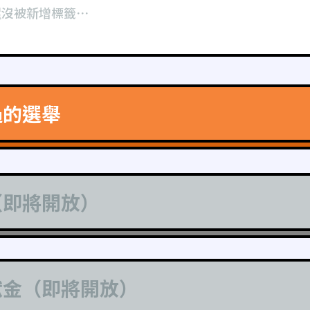
還沒被新增標籤⋯
過的選舉
（即將開放）
獻金（即將開放）