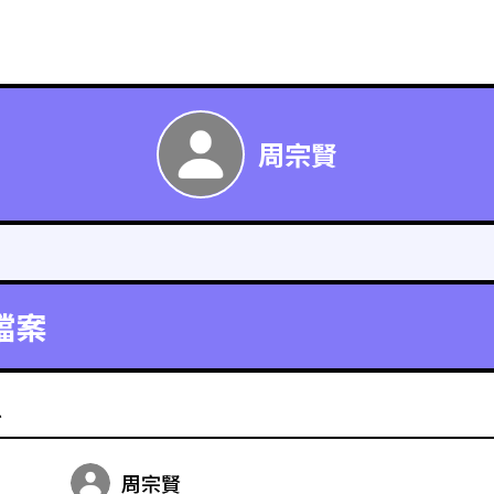
周宗賢
檔案
料
周宗賢