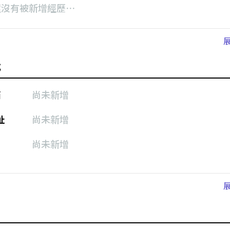
還沒有被新增經歷⋯
式
箱
尚未新增
址
尚未新增
尚未新增