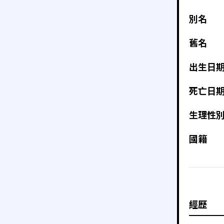
別名
舊名
出生日
死亡日
生理性
國籍
經歷