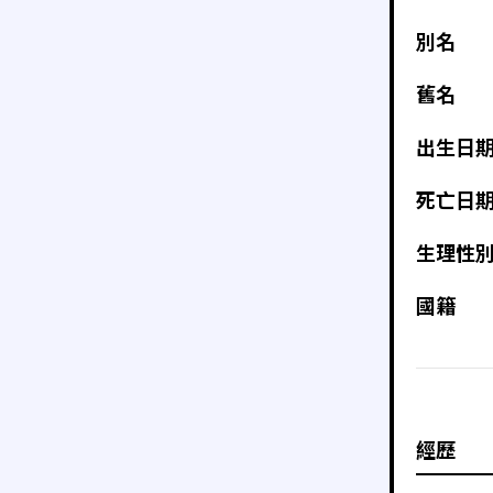
別名
舊名
出生日
死亡日
生理性
國籍
經歷