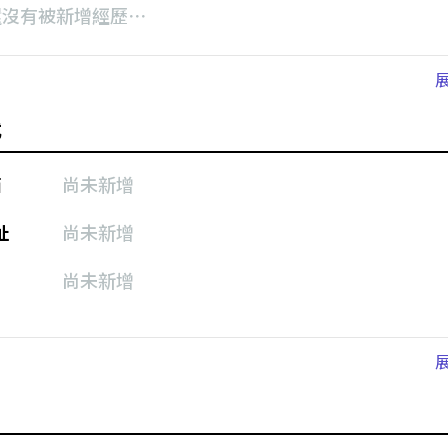
還沒有被新增經歷⋯
式
箱
尚未新增
址
尚未新增
尚未新增