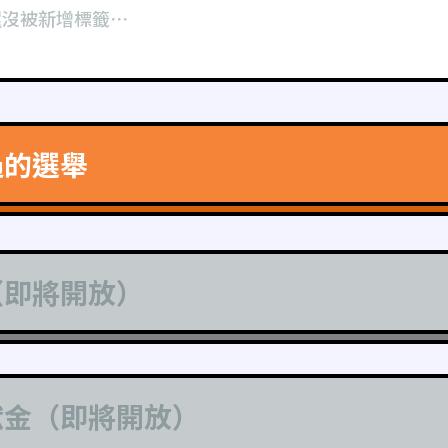
還沒被新增標籤⋯
過的選舉
（即將開放）
獻金（即將開放）