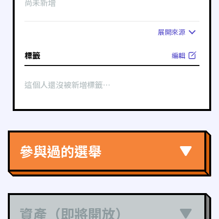
尚未新增
展開
來源
標籤
編輯
這個人還沒被新增標籤⋯
參與過的選舉
資產（即將開放）