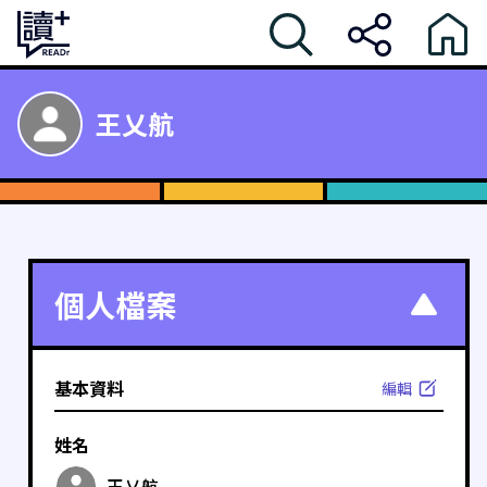
王乂航
個人檔案
基本資料
編輯
姓名
王乂航