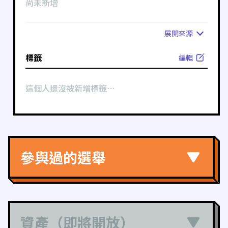
尚未新增
展開
來源
標籤
編輯
這個人還沒被新增標籤⋯
參與過的選舉
資產（即將開放）