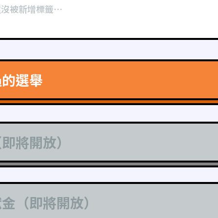
還沒被新增標籤⋯
過的選舉
（即將開放）
獻金（即將開放）