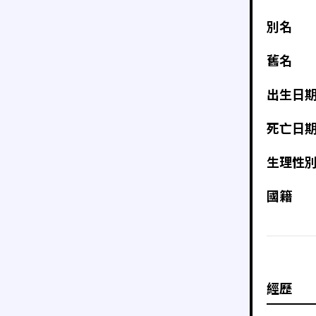
別名
舊名
出生日
死亡日
生理性
國籍
經歷