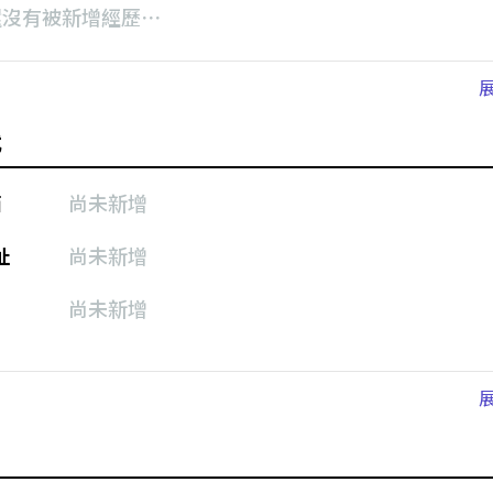
還沒有被新增經歷⋯
式
箱
尚未新增
址
尚未新增
尚未新增