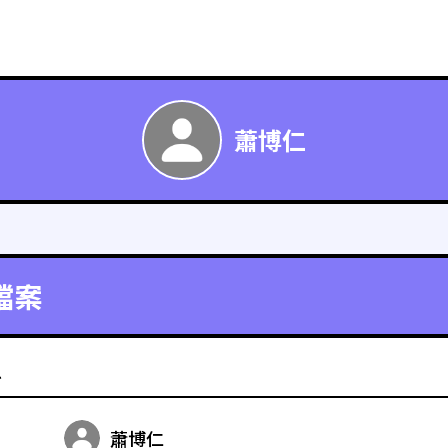
蕭博仁
檔案
料
蕭博仁