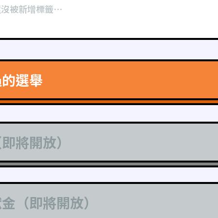
還沒被新增標籤⋯
過的選舉
（即將開放）
獻金（即將開放）