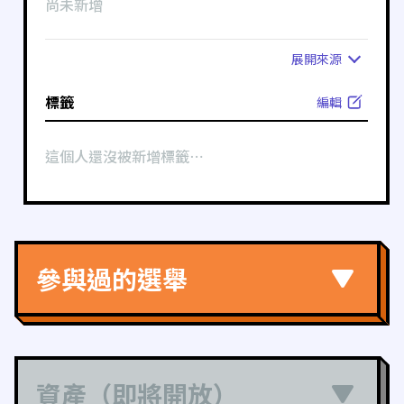
尚未新增
展開
來源
標籤
編輯
這個人還沒被新增標籤⋯
參與過的選舉
資產（即將開放）