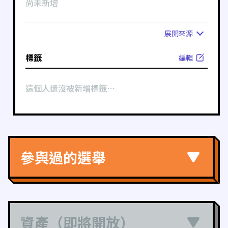
尚未新增
展開
來源
標籤
編輯
這個人還沒被新增標籤⋯
參與過的選舉
資產（即將開放）