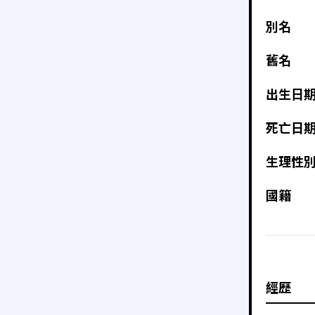
別名
舊名
出生日
死亡日
生理性
國籍
經歷