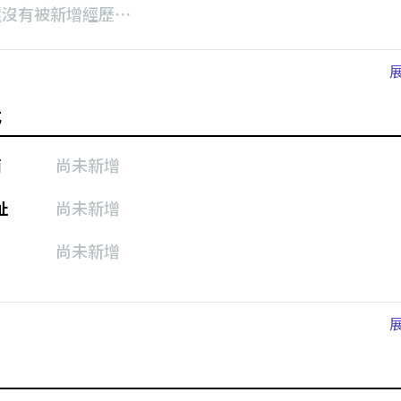
還沒有被新增經歷⋯
式
箱
尚未新增
址
尚未新增
尚未新增