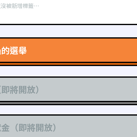
還沒被新增標籤⋯
過的選舉
（即將開放）
獻金（即將開放）