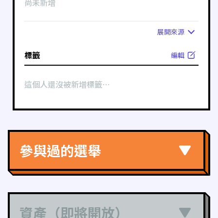
尚未新增
展開
來源
標籤
編輯
這個人還沒被新增標籤⋯
參與過的選舉
資產（即將開放）