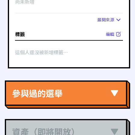
尚未新增
展開
來源
標籤
編輯
這個人還沒被新增標籤⋯
參與過的選舉
資產（即將開放）