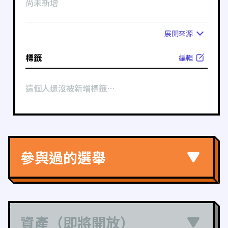
尚未新增
展開
來源
標籤
編輯
這個人還沒被新增標籤⋯
參與過的選舉
資產（即將開放）