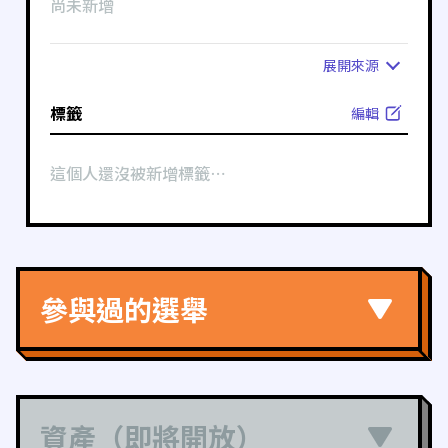
尚未新增
展開
來源
標籤
編輯
這個人還沒被新增標籤⋯
參與過的選舉
資產（即將開放）