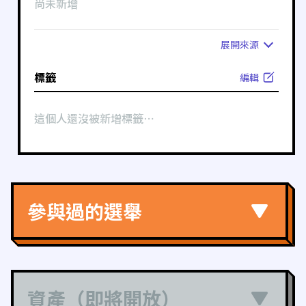
尚未新增
展開
來源
標籤
編輯
這個人還沒被新增標籤⋯
參與過的選舉
資產（即將開放）