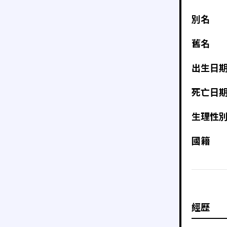
別名
舊名
出生日
死亡日
生理性
國籍
經歷