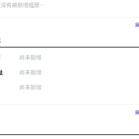
還沒有被新增經歷⋯
式
箱
尚未新增
址
尚未新增
尚未新增