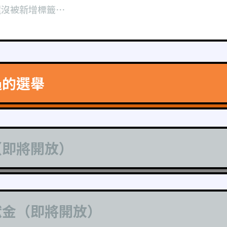
還沒被新增標籤⋯
過的選舉
（即將開放）
獻金（即將開放）