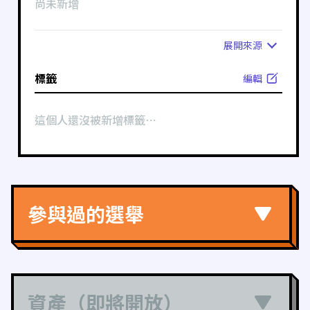
尚未新增
展開
來源
標籤
編輯
這個人還沒被新增標籤⋯
參與過的選舉
資產（即將開放）