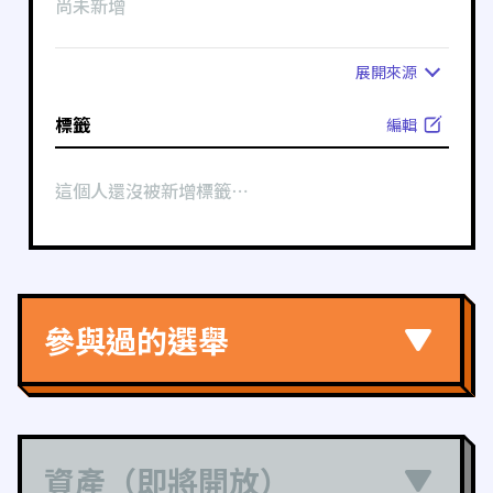
尚未新增
展開
來源
標籤
編輯
這個人還沒被新增標籤⋯
參與過的選舉
資產（即將開放）