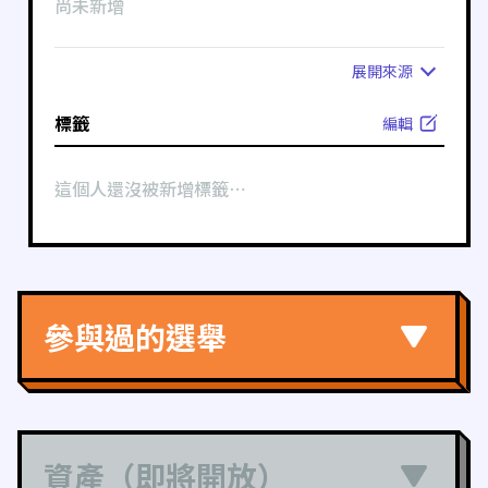
尚未新增
展開
來源
標籤
編輯
這個人還沒被新增標籤⋯
參與過的選舉
資產（即將開放）