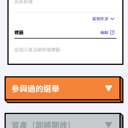
尚未新增
展開
來源
標籤
編輯
這個人還沒被新增標籤⋯
參與過的選舉
資產（即將開放）