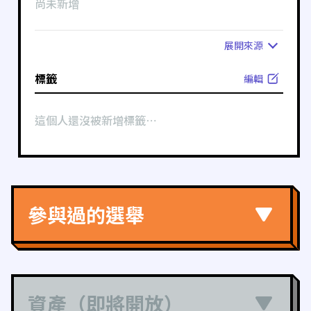
尚未新增
展開
來源
標籤
編輯
這個人還沒被新增標籤⋯
參與過的選舉
資產（即將開放）