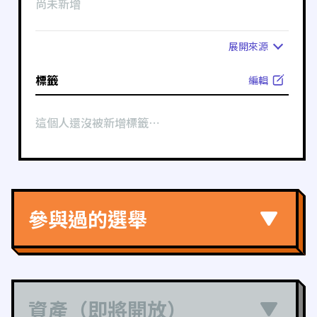
尚未新增
展開
來源
標籤
編輯
這個人還沒被新增標籤⋯
參與過的選舉
資產（即將開放）