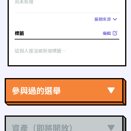
尚未新增
展開
來源
標籤
編輯
這個人還沒被新增標籤⋯
參與過的選舉
資產（即將開放）