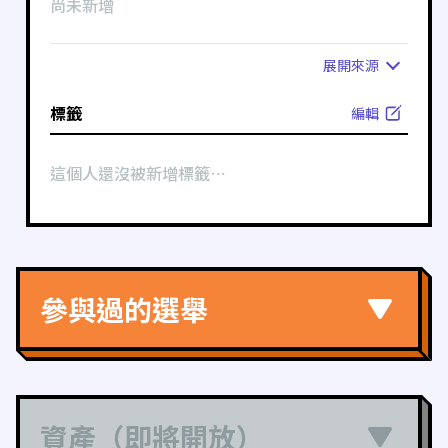
尚未新增
展開
來源
標籤
編輯
這個人還沒被新增標籤⋯
參與過的選舉
資產（即將開放）